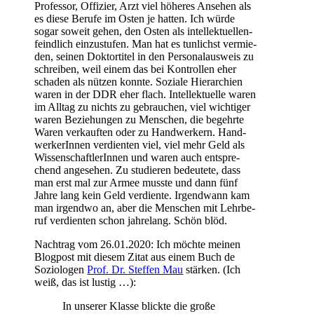
Pro­fes­sor, Offi­zier, Arzt viel höhe­res Anse­hen als
es die­se Beru­fe im Osten je hat­ten. Ich wür­de
sogar soweit gehen, den Osten als intel­lek­tu­el­len­
feind­lich ein­zu­stu­fen. Man hat es tun­lichst ver­mie­
den, sei­nen Dok­tor­ti­tel in den Per­so­nal­aus­weis zu
schrei­ben, weil einem das bei Kon­trol­len eher
scha­den als nüt­zen konn­te. Sozia­le Hier­ar­chien
waren in der DDR eher flach. Intel­lek­tu­el­le waren
im All­tag zu nichts zu gebrau­chen, viel wich­ti­ger
waren Bezie­hun­gen zu Men­schen, die begehr­te
Waren ver­kauf­ten oder zu Hand­wer­kern. Hand­
wer­ke­rIn­nen ver­dien­ten viel, viel mehr Geld als
Wis­sen­schaft­le­rIn­nen und waren auch ent­spre­
chend ange­se­hen. Zu stu­die­ren bedeu­te­te, dass
man erst mal zur Armee muss­te und dann fünf
Jah­re lang kein Geld ver­dien­te. Irgend­wann kam
man irgend­wo an, aber die Men­schen mit Lehr­be­
ruf ver­dien­ten schon jah­re­lang. Schön blöd.
Nach­trag vom 26.01.2020: Ich möch­te mei­nen
Blog­post mit die­sem Zitat aus einem Buch de
Sozio­lo­gen
Prof. Dr. Stef­fen Mau
stär­ken. (Ich
weiß, das ist lustig …):
In unse­rer Klas­se blick­te die gro­ße