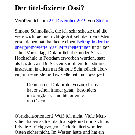
Der titel-fixierte Ossi?
Veröffentlicht am
27. Dezember 2019
von
Stefan
Simo­ne Schmol­lack, die ich sehr schät­ze und die
vie­le wich­ti­ge und rich­ti­ge Arti­kel über den Osten
geschrie­ben hat, hat heu­te einen
Bei­trag in der taz
über pro­mo­vier­te Sta­si-Mit­ar­bei­te­rIn­nen
und über
Jahns Vor­schlag, Dok­tor­ti­tel, die an der Sta­si-
Hoch­schu­le in Pots­dam erwor­ben wur­den, statt
als Dr. Jur. als Dr. Stas ein­zu­ord­nen. Ich stim­me
ins­ge­samt in allem mit Simo­ne Schmol­lack über­
ein, nur eine klei­ne Text­stel­le hat mich geärgert:
Denn so ein Dok­tor­ti­tel ver­zückt, das
hat er schon immer getan, beson­ders
im obrig­keits- und titel­ori­en­tie­
ren Osten.
Obrig­keits­ori­en­tiert? Weiß ich nicht. Vie­le Men­
schen haben sich ein­fach aus­ge­klinkt und sich ins
Pri­va­te zurück­ge­zo­gen. Titel­ori­en­tiert war der
Osten sicher nicht. Im Wes­ten hat­te und hat ein