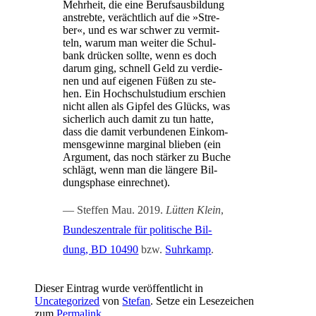
Mehr­heit, die eine Berufs­aus­bil­dung
anstreb­te, ver­ächt­lich auf die »Stre­
ber«, und es war schwer zu ver­mit­
teln, war­um man wei­ter die Schul­
bank drü­cken soll­te, wenn es doch
dar­um ging, schnell Geld zu ver­die­
nen und auf eige­nen Füßen zu ste­
hen. Ein Hoch­schul­stu­di­um erschien
nicht allen als Gip­fel des Glücks, was
sicher­lich auch damit zu tun hat­te,
dass die damit ver­bun­de­nen Ein­kom­
mens­ge­win­ne mar­gi­nal blie­ben (ein
Argu­ment, das noch stär­ker zu Buche
schlägt, wenn man die län­ge­re Bil­
dungs­pha­se einrechnet).
Stef­fen Mau. 2019.
Lüt­ten Klein
,
Bun­des­zen­tra­le für poli­ti­sche Bil­
dung, BD 10490
bzw.
Suhr­kamp
.
Dieser Eintrag wurde veröffentlicht in
Uncategorized
von
Stefan
. Setze ein Lesezeichen
zum
Permalink
.