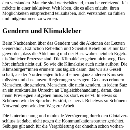
den ver­stan­den. Man­che sind wert­schät­zend, man­che ver­let­zend. Ich
möch­te in einer inklu­si­ven Welt leben, die es allen erlaubt, ihren
Mög­lich­kei­ten ent­spre­chend teil­zu­ha­ben, sich ver­stan­den zu füh­len
und mit­ge­nom­men zu werden.
Gendern und Klimakleber
Beim Nach­den­ken über das Gen­dern und die Aktio­nen der Letz­ten
Gene­ra­ti­on, Extinc­tion Rebel­li­on und Sci­en­tist Rebel­li­on ist mir klar
gewor­den, dass die Ableh­nung und der Hass wahr­schein­lich Ergeb­
nis ähn­li­cher Pro­zes­se sind. Die Kli­makle­ber gehen nicht weg. Das
hört ein­fach nicht auf. So wie die Kli­ma­kri­se auch nicht auf­hört. Die
Klimabürger*innen erin­nern uns täg­lich dar­an, das wir als Gesell­
schaft, als der Nor­den eigent­lich auf einem ganz ande­ren Kurs sein
müss­ten und dass unse­re Regie­run­gen ver­sa­gen. Genau­so erin­nern
Men­schen, die gen­dern, Men­schen, die nicht gen­dern, in jedem Satz
an ein struk­tu­rel­les Unrecht, an Ungleich­be­hand­lung, dar­an, dass
mann Pri­vi­le­gi­en auf­ge­ben muss. Es stört, es nervt. In etwas so
Schö­nem wie der Spra­che. Es stört, es nervt. Bei etwas so
Schö­nem
Not­wen­di­gem wie dem Weg zur Arbeit.
Die Unter­bre­chung und mini­ma­le Ver­zö­ge­rung durch den Glo­tal­ver­
schluss ist dabei nicht gegen die Kom­mu­ni­ka­ti­ons­part­ner gerich­tet.
Sel­bi­ges gilt auch für die Ver­grö­ße­rung der ohne­hin schon vor­han­