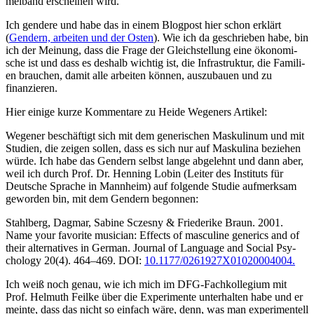
mel­band erschei­nen wird.
Ich gen­de­re und habe das in einem Blog­post hier schon erklärt
(
Gen­dern, arbei­ten und der Osten
). Wie ich da geschrie­ben habe, bin
ich der Mei­nung, dass die Fra­ge der Gleich­stel­lung eine öko­no­mi­
sche ist und dass es des­halb wich­tig ist, die Infra­struk­tur, die Fami­li­
en brau­chen, damit alle arbei­ten kön­nen, aus­zu­bau­en und zu
finanzieren.
Hier eini­ge kur­ze Kom­men­ta­re zu Hei­de Wege­ners Artikel:
Wege­ner beschäf­tigt sich mit dem gene­ri­schen Mas­ku­li­num und mit
Stu­di­en, die zei­gen sol­len, dass es sich nur auf Mas­ku­li­na bezie­hen
wür­de. Ich habe das Gen­dern selbst lan­ge abge­lehnt und dann aber,
weil ich durch Prof. Dr. Hen­ning Lobin (Lei­ter des Insti­tuts für
Deut­sche Spra­che in Mann­heim) auf fol­gen­de Stu­die auf­merk­sam
gewor­den bin, mit dem Gen­dern begonnen:
Stahl­berg, Dag­mar, Sabi­ne Sczes­ny & Frie­de­ri­ke Braun. 2001.
Name your favo­ri­te musi­ci­an: Effects of mas­cu­li­ne gene­rics and of
their alter­na­ti­ves in Ger­man. Jour­nal of Lan­guage and Social Psy­
cho­lo­gy 20(4). 464–469. DOI:
10.1177/0261927X01020004004.
Ich weiß noch genau, wie ich mich im DFG-Fach­kol­le­gi­um mit
Prof. Hel­muth Feil­ke über die Expe­ri­men­te unter­hal­ten habe und er
mein­te, dass das nicht so ein­fach wäre, denn, was man expe­ri­men­tell