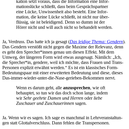
ka­ti­on setzt vor­aus, dass die Infor­ma­ti­on eine Infor­
ma­ti­ons­lü­cke schließt, dass beim Gesprächs­part­ner
eine Lücke, Unwis­sen­heit also besteht. Eine Infor­
ma­ti­on, die kei­ne Lücke schließt, ist nicht nur über­
flüs­sig, sie ist belei­di­gend. Denn so dumm ist der
Hörer nicht und will auch nicht so behan­delt werden.
Ja, Ver­druss. Das hat­te ich ja gesagt (
Das lei­di­ge The­ma: Gen­dern
).
Das Gen­dern ver­stößt nicht gegen die Maxi­me der Rele­vanz, denn
es geht den Sprecher*innen genau um die­sen Effekt. Mit dem
Umweg, der län­ge­ren Form wird etwas aus­ge­sagt. Näm­lich: „Ich,
die Sprecher*in, gen­de­re, weil ich möch­te, dass Frau­en und Trans-
Per­so­nen expli­zit erwähnt wer­den.“ Es ist ein klas­si­sches Form-
Bedeu­tungs­paar mit einer erwei­ter­ten Bedeu­tung und die­se, die­ses
Das-immer-wie­der-unter-die-Nase-gerie­ben-Bekom­men nervt.
Wenn es dar­um geht, alle
anzu­spre­chen
, wie oft
behaup­tet, so tun wir das doch schon lan­ge, indem
wir
Sehr geehr­te Damen und Her­ren
oder
lie­be
Zuschau­er und Zuschaue­rin­nen
sagen.
Ja. Wenn wir es sagen. Ich sage es manch­mal in Lehr­ver­an­stal­tun­
gen statt Glot­tal­ver­schluss. Dann feh­len die Transpersonen.