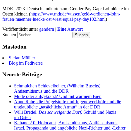
MDR. 2023. Deutsch­land­kar­te zum Gen­der Pay Gap: Lohn­lü­cke im
Osten klei­ner. (
https://www.mdr.de/wissen/geld-verdienen-lohn-
frauen-maenner-luecke-ost-west-equal-pay-day102.html
)
Veröffentlicht unter
gendern
|
Eine
Antwort
Suchen
Mastodon
Stefan Mülller
Blog im Fediverse
Neueste Beiträge
Schmulchen Schievelbeiner, (Wilhelm Buschs)
Antisemitismus und die DDR
Müde oder aufgekratzt? Und mit warmem Bier.
Anne Rabe, die Prügelstrafe und Jugendwerkhöfe und die
unglaubliche „tatsächliche Armut“ in der DDR
Willi Bredel,
Das schweigende Dorf
, Schuld und Nazis
im Osten
Kahane 2.0: Holocaust, Antisemitismus, Antifaschismus,
Israel, Propaganda und angebliche Nazi-Richter und ‑Lehrer