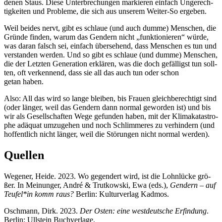
de­nen Staus. Die­se Unter­bre­chun­gen mar­kie­ren ein­fach Unge­rech­
tig­kei­ten und Pro­ble­me, die sich aus unse­rem Wei­ter-So ergeben.
Weil bei­des nervt, gibt es schlaue (und auch dum­me) Men­schen, die
Grün­de fin­den, war­um das Gen­dern nicht „funk­tio­nie­ren“ wür­de,
was dar­an falsch sei, ein­fach über­se­hend, dass Men­schen es tun und
ver­stan­den wer­den. Und so gibt es schlaue (und dum­me) Men­schen,
die der Letz­ten Gene­ra­ti­on erklä­ren, was die doch gefäl­ligst tun soll­
ten, oft ver­ken­nend, dass sie all das auch tun oder schon
getan haben.
Also: All das wird so lan­ge blei­ben, bis Frau­en gleich­be­rech­tigt sind
(oder län­ger, weil das Gen­dern dann nor­mal gewor­den ist) und bis
wir als Gesell­schaf­ten Wege gefun­den haben, mit der Kli­ma­ka­ta­stro­
phe adäquat umzu­ge­hen und noch Schlim­me­res zu ver­hin­dern (und
hof­fent­lich nicht län­ger, weil die Stö­run­gen nicht nor­mal werden).
Quellen
Wege­ner, Hei­de. 2023. Wo gegen­dert wird, ist die Lohn­lü­cke grö­
ßer. In Mei­nun­ger, André & Trut­kow­ski, Ewa (eds.),
Gen­dern – auf
Teufel*in komm raus?
Ber­lin: Kul­tur­ver­lag Kadmos.
Osch­mann, Dirk. 2023.
Der Osten: eine west­deut­sche Erfin­dung
.
Ber­lin: Ull­stein Buchverlage.