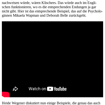
nach­wei­sen wür­de, wären Kli­schees. Das wür­de auch im Eng­li­
schen funk­tio­nie­ren, wo es die ent­spre­chen­den Endun­gen ja gar
nicht gibt. Hier ist das ent­spre­chen­de Bei­spiel, das auf die Psy­cho­lo­
gin­nen Mikae­la Wap­man und Debo­rah Bel­le zurückgeht.
Hei­de Wege­ner dis­ku­tiert nun eini­ge Bei­spie­le, die genau das auch