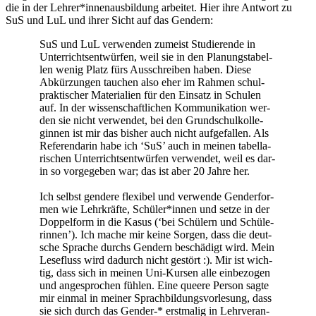
die in der Lehrer*innenausbildung arbei­tet. Hier ihre Ant­wort zu
SuS und LuL und ihrer Sicht auf das Gendern:
SuS und LuL ver­wen­den zumeist Stu­die­ren­de in
Unter­richts­ent­wür­fen, weil sie in den Pla­nungs­ta­bel­
len wenig Platz fürs Aus­schrei­ben haben. Die­se
Abkür­zun­gen tau­chen also eher im Rah­men schul­
prak­ti­scher Mate­ria­li­en für den Ein­satz in Schu­len
auf. In der wis­sen­schaft­li­chen Kom­mu­ni­ka­ti­on wer­
den sie nicht ver­wen­det, bei den Grund­schul­kol­le­
gin­nen ist mir das bis­her auch nicht auf­ge­fal­len. Als
Refe­ren­da­rin habe ich ‘SuS’ auch in mei­nen tabel­la­
ri­schen Unter­richts­ent­wür­fen ver­wen­det, weil es dar­
in so vor­ge­ge­ben war; das ist aber 20 Jah­re her.
Ich selbst gen­de­re fle­xi­bel und ver­wen­de Gen­der­for­
men wie Lehr­kräf­te, Schüler*innen und set­ze in der
Dop­pel­form in die Kasus (‘bei Schü­lern und Schü­le­
rin­nen’). Ich mache mir kei­ne Sor­gen, dass die deut­
sche Spra­che durchs Gen­dern beschä­digt wird. Mein
Lese­fluss wird dadurch nicht gestört :). Mir ist wich­
tig, dass sich in mei­nen Uni-Kur­sen alle ein­be­zo­gen
und ange­spro­chen füh­len. Eine que­e­re Per­son sag­te
mir ein­mal in mei­ner Sprach­bil­dungs­vor­le­sung, dass
sie sich durch das Gen­der-* erst­ma­lig in Lehr­ver­an­