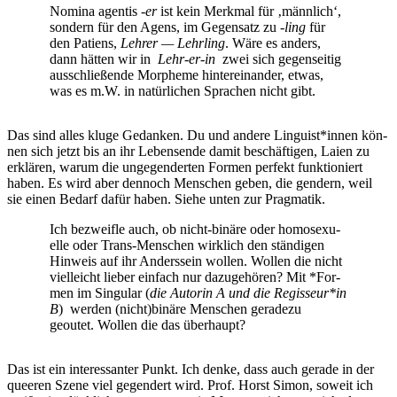
Nomi­na agen­tis -
er
ist kein Merk­mal für ‚männ­lich‘,
son­dern für den Agens, im Gegen­satz zu -
ling
für
den Pati­ens,
Leh­rer — Lehr­ling
. Wäre es anders,
dann hät­ten wir in
Lehr-er-in
zwei sich gegen­sei­tig
aus­schlie­ßen­de Mor­phe­me hin­ter­ein­an­der, etwas,
was es m.W. in natür­li­chen Spra­chen nicht gibt.
Das sind alles klu­ge Gedan­ken. Du und ande­re Linguist*innen kön­
nen sich jetzt bis an ihr Lebens­en­de damit beschäf­ti­gen, Lai­en zu
erklä­ren, war­um die unge­gen­der­ten For­men per­fekt funk­tio­niert
haben. Es wird aber den­noch Men­schen geben, die gen­dern, weil
sie einen Bedarf dafür haben. Sie­he unten zur Pragmatik.
Ich bezweif­le auch, ob nicht-binä­re oder homo­se­xu­
el­le oder Trans-Men­schen wirk­lich den stän­di­gen
Hin­weis auf ihr Anders­sein wol­len. Wol­len die nicht
viel­leicht lie­ber ein­fach nur dazu­ge­hö­ren? Mit *For­
men im Sin­gu­lar (
die Autorin A und die Regisseur*in
B
) wer­den (nicht)binäre Men­schen gera­de­zu
geoutet. Wol­len die das überhaupt?
Das ist ein inter­es­san­ter Punkt. Ich den­ke, dass auch gera­de in der
quee­ren Sze­ne viel gegen­dert wird. Prof. Horst Simon, soweit ich