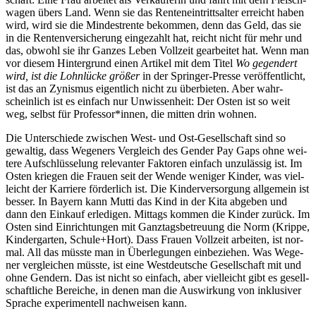
wa­gen übers Land. Wenn sie das Ren­ten­ein­tritts­al­ter erreicht haben
wird, wird sie die Min­dest­ren­te bekom­men, denn das Geld, das sie
in die Ren­ten­ver­si­che­rung ein­ge­zahlt hat, reicht nicht für mehr und
das, obwohl sie ihr Gan­zes Leben Voll­zeit gear­bei­tet hat. Wenn man
vor die­sem Hin­ter­grund einen Arti­kel mit dem Titel
Wo gegen­dert
wird, ist die Lohn­lü­cke grö­ßer
in der Sprin­ger-Pres­se ver­öf­fent­licht,
ist das an Zynis­mus eigent­lich nicht zu über­bie­ten. Aber wahr­
schein­lich ist es ein­fach nur Unwis­sen­heit: Der Osten ist so weit
weg, selbst für Professor*innen, die mit­ten drin wohnen.
Die Unter­schie­de zwi­schen West- und Ost-Gesell­schaft sind so
gewal­tig, dass Wege­ners Ver­gleich des Gen­der Pay Gaps ohne wei­
te­re Auf­schlüs­se­lung rele­van­ter Fak­to­ren ein­fach unzu­läs­sig ist. Im
Osten krie­gen die Frau­en seit der Wen­de weni­ger Kin­der, was viel­
leicht der Kar­rie­re för­der­lich ist. Die Kin­der­ver­sor­gung all­ge­mein ist
bes­ser. In Bay­ern kann Mut­ti das Kind in der Kita abge­ben und
dann den Ein­kauf erle­di­gen. Mit­tags kom­men die Kin­der zurück. Im
Osten sind Ein­rich­tun­gen mit Ganz­tags­be­treu­ung die Norm (Krip­pe,
Kin­der­gar­ten, Schule+Hort). Dass Frau­en Voll­zeit arbei­ten, ist nor­
mal. All das müss­te man in Über­le­gun­gen ein­be­zie­hen. Was Wege­
ner ver­glei­chen müss­te, ist eine West­deut­sche Gesell­schaft mit und
ohne Gen­dern. Das ist nicht so ein­fach, aber viel­leicht gibt es gesell­
schaft­li­che Berei­che, in denen man die Aus­wir­kung von inklu­si­ver
Spra­che expe­ri­men­tell nach­wei­sen kann.