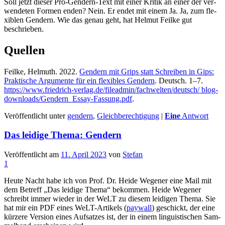
Soll jetzt die­ser Pro-Gen­dern-Text mit einer Kri­tik an einer der ver­
wen­de­ten For­men enden? Nein. Er endet mit einem Ja. Ja, zum fle­
xi­blen Gen­dern. Wie das genau geht, hat Hel­mut Feil­ke gut
beschrieben.
Quellen
Feil­ke, Hel­muth. 2022.
Gen­dern mit Grips statt Schrei­ben in Gips:
Prak­ti­sche Argu­men­te für ein fle­xi­bles Gen­dern
. Deutsch. 1–7.
https://www.friedrich-verlag.de/fileadmin/fachwelten/deutsch/ blog-
downloads/Gendern_Essay-Fassung.pdf
.
Veröffentlicht unter
gendern
,
Gleichberechtigung
|
Eine
Antwort
Das leidige Thema: Gendern
Veröffentlicht am
11. April 2023
von
Stefan
1
Heu­te Nacht habe ich von Prof. Dr. Hei­de Wege­ner eine Mail mit
dem Betreff „Das lei­di­ge The­ma“ bekom­men. Hei­de Wege­ner
schreibt immer wie­der in der WeLT zu die­sem lei­di­gen The­ma. Sie
hat mir ein PDF eines WeLT-Arti­kels (
pay­wall
) geschickt, der eine
kür­ze­re Ver­si­on eines Auf­sat­zes ist, der in einem lin­gu­is­ti­schen Sam­