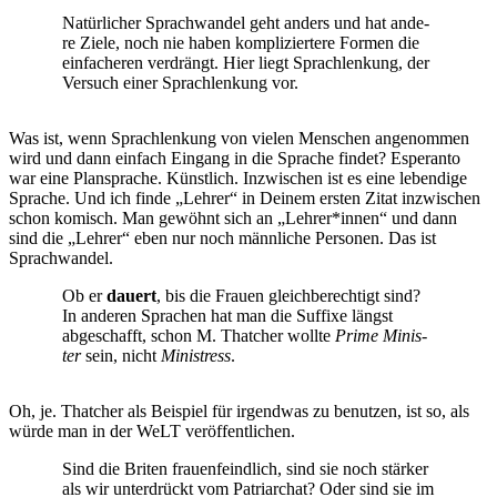
Natür­li­cher Sprach­wan­del geht anders und hat ande­
re Zie­le, noch nie haben kom­pli­zier­te­re For­men die
ein­fa­che­ren ver­drängt. Hier liegt Sprach­len­kung, der
Ver­such einer Sprach­len­kung vor.
Was ist, wenn Sprach­len­kung von vie­len Men­schen ange­nom­men
wird und dann ein­fach Ein­gang in die Spra­che fin­det? Espe­ran­to
war eine Plan­spra­che. Künst­lich. Inzwi­schen ist es eine leben­di­ge
Spra­che. Und ich fin­de „Leh­rer“ in Dei­nem ers­ten Zitat inzwi­schen
schon komisch. Man gewöhnt sich an „Lehrer*innen“ und dann
sind die „Leh­rer“ eben nur noch männ­li­che Per­so­nen. Das ist
Sprachwandel.
Ob er
dau­ert
, bis die Frau­en gleich­be­rech­tigt sind?
In ande­ren Spra­chen hat man die Suf­fi­xe längst
abge­schafft, schon M. That­cher woll­te
Prime Minis­
ter
sein, nicht
Ministress
.
Oh, je. That­cher als Bei­spiel für irgend­was zu benut­zen, ist so, als
wür­de man in der WeLT veröffentlichen.
Sind die Bri­ten frau­en­feind­lich, sind sie noch stär­ker
als wir unter­drückt vom Patri­ar­chat? Oder sind sie im