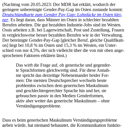
(Nach­trag vom 20.05.2023: Der MDR hat erklärt, wodurch der
gerin­ge­re unbe­rei­nig­te Gen­der-Pay-Gap im Osten zustan­de kommt:
Deutsch­land­kar­te zum Gen­der Pay Gap: Lohn­lü­cke im Osten klei­
ner
. Es liegt dar­an, dass Män­ner im Osten in schlech­ter bezahl­ten
Beru­fen arbei­ten. Die gut bezahl­ten Indus­trie-Jobs sind im Wes­ten.
Ossis arbei­ten z.B. bei Lager­wirt­schaft, Post und Zustel­lung, Frau­en
in ver­gleichs­wei­se bes­ser bezahl­ten Beru­fen wie in der Ver­wal­tung.
Der berei­nig­te Gen­der-Pay-Gap [glei­cher Beruf, glei­che Qua­li­fi­ka­ti­
on] liegt bei 10,8 % im Osten und 15,3 % im Wes­ten, ein Unter­
schied von nur 4,5%, der sich viel­leicht über die von mir oben ange­
spro­che­nen Fak­to­ren erklä­ren lässt.)
Das wirft die Fra­ge auf, ob gene­ri­sche und gegen­der­
te Sprach­for­men gleich­wer­tig sind. Für die­se Annah­
me spricht das der­zei­ti­ge Neben­ein­an­der bei­der For­
men: Die meis­ten Deutsch­spre­cher wech­seln heu­te
pro­blem­los zwi­schen dem gene­ri­schen Mas­ku­li­num
und geschlech­ter­ge­rech­ter Spra­che hin und her, sie
gebrau­chen pas­siv in den Medi­en Gen­der­for­men,
aktiv aber wei­ter das gene­ri­sche Mas­ku­li­num – ohne
Verständigungsprobleme.
Dass es beim gene­ri­schen Mas­ku­li­num Ver­stän­di­gungs­pro­ble­me
geben wür­de, hat nie­mand behaup­tet, die Kom­mu­ni­ka­ti­on funk­tio­