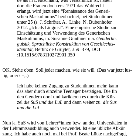
de als in Deutsch­land, was ver­ständ­lich ist, hat­ten
dort die Frau­en doch erst 1971 das Wahl­recht
erlangt, wird jetzt eine “Renais­sance des Gene­ri­
schen Mas­ku­li­nums“ beob­ach­tet, bei Stu­den­tin­nen
unter 25 (s. J. Schrö­ter, A. Lin­ke, N. Buben­ho­fer
2012: „Ich als Lin­gu­ist“. Eine empi­ri­sche Stu­die zur
Ein­schät­zung und Ver­wen­dung des Gene­ri­schen
Mas­ku­li­nums, in: Susan­ne Günth­ner u.a.
Gen­der­lin­
gu­is­tik, Sprach­li­che Kon­struk­ti­on von Geschlechts­
iden­ti­tät
, Ber­lin: de Gruy­ter, 359–379, DOI
:10.1515/9783110272901.359
OK. Sie­he oben. Soll jeder machen, wie sie will. (Das war jetzt lus­
tig, oder? =;-)
Ich habe kei­nen Zugang zu Stu­den­tin­nen mehr, kann
das aber durch ein­zel­ne Teen­ager bestä­ti­gen. Die fin­
den Gen­dern doof und kari­kie­ren es durch die Kür­
zel
die SuS und die LuL
und dann wei­ter zu
die Sus
und die Lul.
Nun ja. SuS wird von Lehrer*innen bzw. an den Uni­ver­si­tä­ten in
der Lehr­amts­aus­bil­dung auch ver­wen­det. Ist eine übli­che Abkür­
zung. Ich habe auch noch mal bei Prof. Bea­te Lüt­ke nach­ge­fragt,