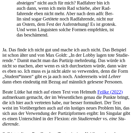
abstei­gen” nicht auch für mich? Rad­fah­rer bin ich
auch dann, wenn ich mein Rad schie­be, aber Rad­
fah­ren­de eben nicht mehr. Aber nach dem adfc Ber­
lin sind sogar Getö­te­te noch Rad­fah­ren­de, nicht nur
an Ostern, dem Fest der Auf­er­ste­hung! Es ist gro­tesk.
Und wenn Lin­gu­is­ten sol­che For­men emp­feh­len, ist
das beschämend.
Ja. Das fin­de ich nicht gut und mache ich auch nicht. Das Bei­spiel
ist schon älter und von Max Goldt: „In der Lob­by lagen tote Stu­die­
ren­de.“ Damit macht man das Par­ti­zip mehr­deu­tig. Das wür­de ich
nicht so machen, aber wenn es sich durch­set­zen wür­de, dann wäre
es eben so. Ich muss es ja nicht aktiv so ver­wen­den, denn die Form
„Student*innen“ gibt es ja auch noch. Ande­rer­seits wird
Leh­rer
dann eben ein­deu­tig mit Bezug auf männ­lich gele­se­ne Personen.
Bea­te Lüt­ke hat mich auf einen Text von Hel­muth
Feil­ke (2022)
auf­merk­sam gemacht, der im Wesent­li­chen genau die Punk­te bringt,
die ich hier auch ver­tre­ten habe, nur bes­ser for­mu­liert. Der Text
weist im Vor­über­ge­hen auch auf ein lus­ti­ges neu­es Pro­blem hin, das
sich aus der Ver­wen­dung der Par­ti­zip­for­men ergibt: Im Sin­gu­lar gibt
es einen Unter­schied in der Fle­xi­on:
ein Stu­die­ren­der
vs.
eine Stu­
die­ren­de
.