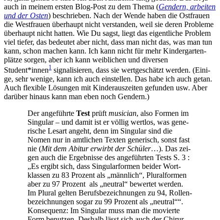
auch in mei­nem ers­ten Blog-Post zu dem The­ma (
Gen­dern, arbei­ten
und der Osten
) beschrie­ben. Nach der Wen­de haben die Ost­frau­en
die West­frau­en über­haupt nicht ver­stan­den, weil sie deren Pro­ble­me
über­haupt nicht hat­ten. Wie Du sagst, liegt das eigent­li­che Pro­blem
viel tie­fer, das bedeu­tet aber nicht, dass man nicht das, was man tun
kann, schon machen kann. Ich kann nicht für mehr Kin­der­gar­ten­
plät­ze sor­gen, aber ich kann weib­li­chen und diver­sen
1
Student*innen
signa­li­sie­ren, dass sie wert­ge­schätzt wer­den. (Eini­
ge, sehr weni­ge, kann ich auch ein­stel­len. Das habe ich auch getan.
Auch fle­xi­ble Lösun­gen mit Kin­der­aus­zei­ten gefun­den usw. Aber
dar­über hin­aus kann man eben noch Gendern.)
Der ange­führ­te
Test
prüft
musi­ci­an
, also For­men im
Sin­gu­lar – und damit ist er völ­lig wert­los, was gene­
ri­sche Les­art angeht, denn im Sin­gu­lar sind die
Nomen nur in amt­li­chen Tex­ten gene­risch, sonst fast
nie (
Mit dem Abitur erwirbt der Schü­ler
…). Das zei­
gen auch die Ergeb­nis­se des ange­führ­ten Tests S. 3 :
„Es ergibt sich, dass Sin­gu­lar­for­men bei­der Wort­
klas­sen zu 83 Pro­zent als „männ­lich“, Plu­ral­for­men
aber zu 97 Pro­zent als „neu­tral“ bewer­tet wer­den.
Im Plu­ral gel­ten Berufs­be­zeich­nun­gen zu 94, Rol­len­
be­zeich­nun­gen sogar zu 99 Pro­zent als „neu­tral““.
Kon­se­quenz: Im Sin­gu­lar muss man die movier­te
Form benut­zen. Des­halb lässt sich auch der Chir­ur­