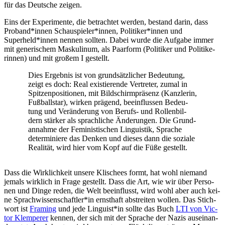
für das Deut­sche zeigen.
Eins der Expe­ri­men­te, die betrach­tet wer­den, bestand dar­in, dass
Proband*innen Schauspieler*innen, Politiker*innen und
Superheld*innen nen­nen soll­ten. Dabei wur­de die Auf­ga­be immer
mit gene­ri­schem Mas­ku­li­num, als Paar­form (Poli­ti­ker und Poli­ti­ke­
rin­nen) und mit gro­ßem I gestellt.
Dies Ergeb­nis ist von grundsätzlicher Bedeu­tung,
zeigt es doch: Real exis­tie­ren­de Ver­tre­ter, zumal in
Spit­zen­po­si­tio­nen, mit Bildschirmpräsenz (Kanz­le­rin,
Fuß­ball­star), wir­ken prägend, beein­flus­sen Bedeu­
tung und Veränderung von Berufs- und Rol­len­bil­
dern stärker als sprach­li­che Änderungen. Die Grund­
an­nah­me der Femi­nis­ti­schen Lin­gu­is­tik, Spra­che
deter­mi­nie­re das Den­ken und die­ses dann die sozia­le
Realität, wird hier vom Kopf auf die Füße gestellt.
Dass die Wirk­lich­keit unse­re Kli­schees formt, hat wohl nie­mand
jemals wirk­lich in Fra­ge gestellt. Dass die Art, wie wir über Per­so­
nen und Din­ge reden, die Welt beein­flusst, wird wohl aber auch kei­
ne Sprachwissenschaftler*in ernst­haft abstrei­ten wol­len. Das Stich­
wort ist
Framing
und jede Linguist*in soll­te das Buch
LTI von Vic­
tor Klem­pe­rer
ken­nen, der sich mit der Spra­che der Nazis aus­ein­an­