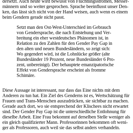
der­setzt. Auch heu­te wird bewusst von Flücht­lings­strö­men, Mes­ser­
män­nern und so wei­ter gespro­chen. Spra­che beein­flusst unser Den­
ken, das lässt sich nicht von der Hand wei­sen, auch wenn es einem
beim Gen­dern gera­de nicht passt.
Setzt man den Ost-West-Unter­schied im Gebrauch
von Gen­der­spra­che, die nach Ent­ste­hung und Ver­
brei­tung ein eher west­deut­sches Phänomen ist, in
Rela­ti­on zu den Zah­len für den Gen­der Pay Gap in
den alten und neu­en Bundesländern, so zeigt sich:
Wo gegen­dert wird, ist die Lohnlücke größer (alte
Bundesländer 19 Pro­zent, neue Bundesländer 6 Pro­
zent, unbe­rei­nigt). Der behaup­te­te eman­zi­pa­to­ri­sche
Effekt von Gen­der­spra­che erscheint als from­me
Schimäre.
Die­se Aus­sa­ge ist inter­es­sant, nur dass das Eine nichts mit dem
Ande­ren zu tun hat. Ein Ziel des Gen­derns ist es, Wert­schät­zung für
Frau­en und Trans-Men­schen aus­zu­drü­cken, sie sicht­bar zu machen.
Gera­de auch dort, wo sie ent­spre­chend der Kli­schees nicht erwar­tet
sind. Der Gen­der Pay Gap ist die unter­schied­li­che Ent­loh­nung für
die­sel­be Arbeit. Eine Frau bekommt auf der­sel­ben Stel­le weni­ger als
ein gleich qua­li­fi­zier­ter Mann. Pro­fes­so­rin­nen bekom­men oft weni­
ger als Pro­fes­so­ren, auch weil sie das selbst anders verhandeln.