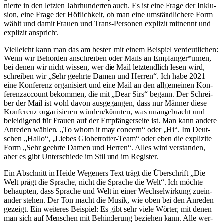
nier­te in den letz­ten Jahr­hun­der­ten auch. Es ist eine Fra­ge der Inklu­
si­on, eine Fra­ge der Höf­lich­keit, ob man eine umständ­li­che­re Form
wählt und damit Frau­en und Trans-Per­so­nen expli­zit mit­nennt und
expli­zit anspricht.
Viel­leicht kann man das am bes­ten mit einem Bei­spiel ver­deut­li­chen:
Wenn wir Behör­den anschrei­ben oder Mails an Empfänger*innen,
bei denen wir nicht wis­sen, wer die Mail letzt­end­lich lesen wird,
schrei­ben wir „Sehr geehr­te Damen und Her­ren“. Ich habe 2021
eine Kon­fe­renz orga­ni­siert und eine Mail an den all­ge­mei­nen Kon­
fe­renz­ac­count bekom­men, die mit „Dear Sirs“ begann. Der Schrei­
ber der Mail ist wohl davon aus­ge­gan­gen, dass nur Män­ner die­se
Kon­fe­renz orga­ni­sie­ren würden/könnten, was unan­ge­bracht und
belei­di­gend für Frau­en auf der Emp­fän­ger­sei­te ist. Man kann ande­re
Anre­den wäh­len. „To whom it may con­cern“ oder „Hi“. Im Deut­
schen „Hal­lo“, „Lie­bes Glo­be­trot­ter-Team“ oder eben die expli­zi­te
Form „Sehr geehr­te Damen und Her­ren“. Alles wird ver­stan­den,
aber es gibt Unter­schie­de im Stil und im Register.
Ein Abschnitt in Hei­de Wege­ners Text trägt die Über­schrift „Die
Welt prägt die Spra­che, nicht die Spra­che die Welt“. Ich möch­te
behaup­ten, dass Spra­che und Welt in einer Wech­sel­wir­kung zuein­
an­der ste­hen. Der Ton macht die Musik, wie oben bei den Anre­den
gezeigt. Ein wei­te­res Bei­spiel: Es gibt sehr vie­le Wör­ter, mit denen
man sich auf Men­schen mit Behin­de­rung bezie­hen kann. Alle wer­