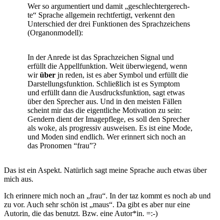
Wer so argu­men­tiert und damit „geschlech­ter­ge­rech­
te“ Spra­che all­ge­mein recht­fer­tigt, ver­kennt den
Unter­schied der drei Funk­tio­nen des Sprach­zei­chens
(Orga­non­mo­dell):
In der Anre­de ist das Sprach­zei­chen Signal und
erfüllt die Appell­funk­ti­on. Weit über­wie­gend, wenn
wir
über
jn reden, ist es aber Sym­bol und erfüllt die
Dar­stel­lungs­funk­ti­on. Schließ­lich ist es Sym­ptom
und erfüllt dann die Aus­drucks­funk­ti­on, sagt etwas
über den Spre­cher aus. Und in den meis­ten Fäl­len
scheint mir das die eigent­li­che Moti­va­ti­on zu sein:
Gen­dern dient der Image­pfle­ge, es soll den Spre­cher
als woke, als pro­gres­siv aus­wei­sen. Es ist eine Mode,
und Moden sind end­lich. Wer erin­nert sich noch an
das Pro­no­men “frau”?
Das ist ein Aspekt. Natür­lich sagt mei­ne Spra­che auch etwas über
mich aus.
Ich erin­ne­re mich noch an „frau“. In der taz kommt es noch ab und
zu vor. Auch sehr schön ist „maus“. Da gibt es aber nur eine
Autorin, die das benutzt. Bzw. eine Autor*in. =:-)