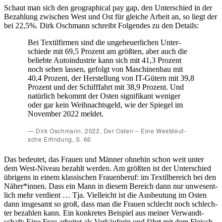
Schaut man sich den geo­gra­phi­cal pay gap, den Unter­schied in der
Bezah­lung zwi­schen West und Ost für glei­che Arbeit an, so liegt der
bei 22,5%. Dirk Osch­mann schreibt Fol­gen­des zu den Details:
Bei Tex­til­fir­men sind die unge­heu­er­li­chen Unter­
schie­de mit 69,5 Pro­zent am größ­ten, aber auch die
belieb­te Auto­in­dus­trie kann sich mit 41,3 Pro­zent
noch sehen las­sen, gefolgt von Maschi­nen­bau mit
40,4 Pro­zent, der Her­stel­lung von IT-Gütern mit 39,8
Pro­zent und der Schiff­fahrt mit 38,9 Pro­zent. Und
natür­lich bekommt der Osten signi­fi­kant weni­ger
oder gar kein Weih­nachts­geld, wie der Spie­gel im
Novem­ber 2022 meldet.
Dirk Osch­mann, 2022, Der Osten – Eine West­deut­
sche Erfin­dung, S. 66
Das bedeu­tet, das Frau­en und Män­ner ohne­hin schon weit unter
dem West-Niveau bezahlt wer­den. Am größ­ten ist der Unter­schied
übri­gens in einem klas­si­schen Frau­en­be­ruf: im Tex­til­be­reich bei den
Näher*innen. Dass ein Mann in die­sem Bereich dann nur unwe­sent­
lich mehr ver­dient … Tja. Viel­leicht ist die Aus­beu­tung im Osten
dann ins­ge­samt so groß, dass man die Frau­en schlecht noch schlech­
ter bezah­len kann. Ein kon­kre­tes Bei­spiel aus mei­ner Ver­wandt­
schaft: Eine Frau arbei­tet als Ver­käu­fe­rin und fährt mit dem Fleisch­