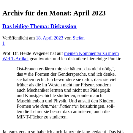
Archiv für den Monat:
April 2023
Das leidige Thema: Diskussion
Veröffentlicht am
18. April 2023
von
Stefan
1
Prof. Dr. Hei­de Wege­ner hat auf
mei­nen Kom­men­tar zu ihrem
WeLT-Arti­kel
geant­wor­tet und ich dis­ku­tie­re hier eini­ge Punkte.
Ost-Frau­en erklä­ren mir, sie hät­ten „das nicht nötig“,
das = die For­men der Gen­der­spra­che, und ich den­ke,
sie haben recht. Ich bewun­de­re sie dafür, dass sie viel
frü­her als die im Wes­ten nicht nur Fri­seur, son­dern
auch Mecha­ni­ker lern­ten und nicht nur Päd­ago­gik
und Kunst­ge­schich­te stu­dier­ten, son­dern auch
Maschi­nen­bau und Phy­sik. Und anstatt den Kin­dern
For­men wie
dem/*der Patient*in
bei­zu­brin­gen, soll­
ten die Leh­rer sie bes­ser dazu ani­mie­ren, auch die
MINT-Fächer zu studieren.
Ja, ganz genau so habe ich auch Jahr­zen­te lang gedacht. Das ist ja