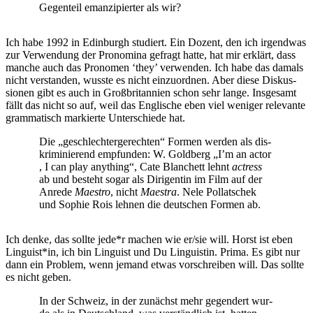
Gegen­teil eman­zi­pier­ter als wir?
Ich habe 1992 in Edin­burgh stu­diert. Ein Dozent, den ich irgend­was
zur Ver­wen­dung der Pro­no­mi­na gefragt hat­te, hat mir erklärt, dass
man­che auch das Pro­no­men ‘they’ ver­wen­den. Ich habe das damals
nicht ver­stan­den, wuss­te es nicht ein­zu­ord­nen. Aber die­se Dis­kus­
sio­nen gibt es auch in Groß­bri­tan­ni­en schon sehr lan­ge. Ins­ge­samt
fällt das nicht so auf, weil das Eng­li­sche eben viel weni­ger rele­van­te
gram­ma­tisch mar­kier­te Unter­schie­de hat.
Die „geschlech­ter­ge­rech­ten“ For­men wer­den als dis­
kri­mi­nie­rend emp­fun­den: W. Gold­berg „I’m an actor
, I can play any­thing“, Cate Blan­chett lehnt
actress
ab und besteht sogar als Diri­gen­tin im Film auf der
Anre­de
Maes­tro
, nicht
Maes­tra
. Nele Pol­lat­schek
und Sophie Rois leh­nen die deut­schen For­men ab.
Ich den­ke, das soll­te jede*r machen wie er/sie will. Horst ist eben
Linguist*in, ich bin Lin­gu­ist und Du Lin­gu­is­tin. Pri­ma. Es gibt nur
dann ein Pro­blem, wenn jemand etwas vor­schrei­ben will. Das soll­te
es nicht geben.
In der Schweiz, in der zunächst mehr gegen­dert wur­