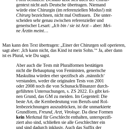
gen­text nicht aufs Deut­sche über­tra­gen. Nie­mand
wür­de eine Chir­ur­gin (im refe­ren­zi­el­len Modus!) mit
Chir­urg
bezeich­nen, nicht mal Ost­frau­en. Die unter­
schei­den sehr genau zwi­schen refe­ren­zi­el­ler und
gene­ri­scher Les­art: „
Ich bin / sie ist Arzt
– aber:
Mei­
ne Ärz­tin meint
…
Man kann den Text über­tra­gen: „Einer der Chir­ur­gen soll ope­rie­ren,
sagt aber: ‚Ich kann nicht, das Kind ist mein Sohn.’“ Ja, aber dann
ist es Plu­ral, wie Du sagst.
Aber auch die Tests mit Plu­ral­for­men bestä­ti­gen
nicht die Behaup­tung von Femi­nis­ten, gene­ri­sche
Mas­ku­li­na wür­den eher spe­zi­fisch als ‚männ­lich‘
ver­stan­den, weder die ori­gi­na­len Tests von 2001
oder 2008 noch die von Schunack/Binanzer durch­
ge­führ­ten Unter­su­chun­gen, s. ZS 2022. Es gibt kei­
nen Grund, das GM zu mei­den. Im Gegen­teil: Die
bes­te Art, die Kern­be­deu­tung von Berufs-und Rol­
len­be­zeich­nun­gen aus­zu­drü­cken, ist die unmar­kier­te
Grund­form,
Freund, Arzt, Viro­lo­ge
. Da die­se For­men
kein
Merk­mal für Geschlecht ent­hal­ten, unter­spe­zi­fi­
ziert also sind, schlie­ßen sie alle Geschlech­ter ein
und sind dadurch inklu­siv. Auch das Suf­fix der