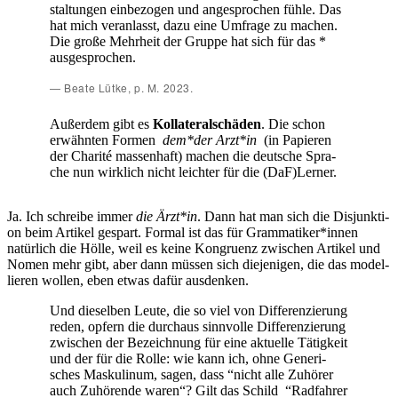
stal­tun­gen ein­be­zo­gen und ange­spro­chen füh­le. Das
hat mich ver­an­lasst, dazu eine Umfra­ge zu machen.
Die gro­ße Mehr­heit der Grup­pe hat sich für das *
ausgesprochen.
Bea­te Lüt­ke, p. M. 2023.
Außer­dem gibt es
Kol­la­te­ral­schä­den
. Die schon
erwähn­ten For­men
dem*der Arzt*in
(in Papie­ren
der Cha­ri­té mas­sen­haft) machen die deut­sche Spra­
che nun wirk­lich nicht leich­ter für die (DaF)Lerner.
Ja. Ich schrei­be immer
die Ärzt*in
. Dann hat man sich die Dis­junk­ti­
on beim Arti­kel gespart. For­mal ist das für Grammatiker*innen
natür­lich die Höl­le, weil es kei­ne Kon­gru­enz zwi­schen Arti­kel und
Nomen mehr gibt, aber dann müs­sen sich die­je­ni­gen, die das model­
lie­ren wol­len, eben etwas dafür ausdenken.
Und die­sel­ben Leu­te, die so viel von Dif­fe­ren­zie­rung
reden, opfern die durch­aus sinn­vol­le Dif­fe­ren­zie­rung
zwi­schen der Bezeich­nung für eine aktu­el­le Tätig­keit
und der für die Rol­le: wie kann ich, ohne Gene­ri­
sches Mas­ku­li­num, sagen, dass “nicht alle Zuhö­rer
auch Zuhö­ren­de waren“? Gilt das Schild “Rad­fah­rer