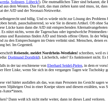
wer­da, Solin­gen, Lübeck!
). Die mut­maß­li­chen Täter sind bekannt, die B
sind aus dem Wes­ten. Das Fazit, das man zie­hen kann und muss, ist, dass 
ie Saat der AfD und der Neonazi-Netzwerke.
elbst­ge­recht und bil­lig. Und es wür­de nicht zur Lösung des Pro­blems be
n her­ab, pau­scha­li­sie­rend, so wie Sie in die­sem Arti­kel. Oft ohne Sac
se Lücke kann dann die AfD mit ent­spre­chen­den Alter­na­tiv­an­ge­bo­ten 
n). Es nützt nichts, wenn die Tages­schau oder irgend­wel­che Print­me­di­
is­mus und Ras­sis­mus fin­den AfD und fri­ends offe­ne Ohren. In der Wiki­
nd zu den Ent­spre­chun­gen im Osten ver­linkt sind. Men­schen, denen es n
ösung bei. Im Gegenteil.
er­schrift
Rei­sen­de, mei­det Nord­rhein-West­fa­len!
schrei­ben, weil es
e­dia:
Dort­mund Dorst­feld
). Lächer­lich, oder? Es funk­tio­niert nicht. Es 
­falls in der taz erschie­ne­ne von
Eber­hard Sei­del-Pie­len
, in dem er vor­sc
. Lie­ber Herr Lis­ke, wenn Sie sich in den ver­gan­gen Tagen wie Tuchol­sky
e viel här­ter aus­fal­len als das, was man Per­so­nen ins Gesicht sagen wür­
t einem 50jährigen Ossi in einer Knei­pe sit­zen und die­sem erzäh­len, wa
taz-Autor*innen.
­ken? Dann weiß ich nicht mehr wei­ter, dann ist die­ses Land verloren.