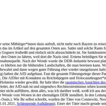
 sei­ne Mitbürger*innen dazu auf­ruft, nicht mehr nach Bay­ern zu rei­sen. W
das im Arti­kel auf den gesam­ten Osten aus. Sati­re und sol­che Rants fun
eg­ners fest­beißt und ein­fach nicht abzu­schüt­teln ist. Sie funk­tio­nie­r
in den Osten zu fah­ren, weil dort die Nazis sind. Ers­tens belei­di­gen Si
­de Ein­nah­me­quel­le. Nach der Wen­de wur­de die DDR-Indus­trie bewusst 
rt und es blie­ben nur die blü­hen­den Land­schaf­ten, die man berei­sen ka
f­be­wahrt und dann wegen guter Füh­rung eher wie­der raus­ge­las­sen h
) haben die AfD auf­ge­baut. Fast die gesam­te Füh­rungs­rie­ge die­ser Par
t
. Die AfD­ler mit Kon­tak­ten zu Reichsbprgern und Holocaustleugner*
ig-Hol­steins wie­der gewählt. Ihr habt über die
ras­sis­ti­schen Ansich­ten de
elei­tet, der AfD-nah ist und nir­gend­wo Rechts­extre­mis­mus sehen konn
er nicht auf­füh­ren, denn alles, was ich dar­über weiß, weiß ich aus der 
der Wen­de vom Wes­ten in der ehe­ma­li­gen DDR instal­liert. In den Lei­tung
sis.). Wie Ihr selbst schreibt, wur­den die Täter von Con­ne­witz, Neo-N
 11.01.2021,
Schlep­pen­de Auf­klä­rung
). Einer der Täter macht gera­de sein