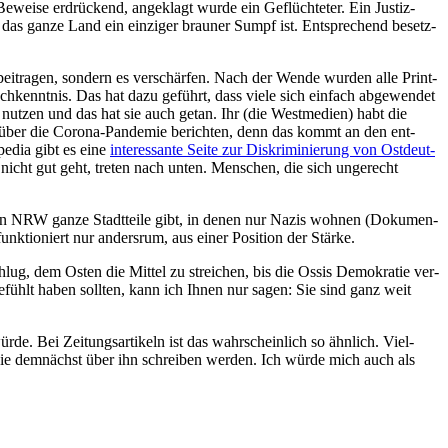
ewei­se erdrü­ckend, ange­klagt wur­de ein Geflüch­te­ter. Ein Jus­tiz­
das gan­ze Land ein ein­zi­ger brau­ner Sumpf ist. Ent­spre­chend besetz­
i­tra­gen, son­dern es ver­schär­fen. Nach der Wen­de wur­den alle Print­
h­kennt­nis. Das hat dazu geführt, dass vie­le sich ein­fach abge­wen­det
nut­zen und das hat sie auch getan. Ihr (die West­me­di­en) habt die
en über die Coro­na-Pan­de­mie berich­ten, denn das kommt an den ent­
pe­dia gibt es eine
inter­es­san­te Sei­te zur Dis­kri­mi­nie­rung von Ost­deut­
icht gut geht, tre­ten nach unten. Men­schen, die sich unge­recht
 in NRW gan­ze Stadt­tei­le gibt, in denen nur Nazis woh­nen (Doku­men­
funk­tio­niert nur anders­rum, aus einer Posi­ti­on der Stärke.
hlug, dem Osten die Mit­tel zu strei­chen, bis die Ossis Demo­kra­tie ver­
 gefühlt haben soll­ten, kann ich Ihnen nur sagen: Sie sind ganz weit
de. Bei Zei­tungs­ar­ti­keln ist das wahr­schein­lich so ähn­lich. Viel­
s Sie dem­nächst über ihn schrei­ben wer­den. Ich wür­de mich auch als