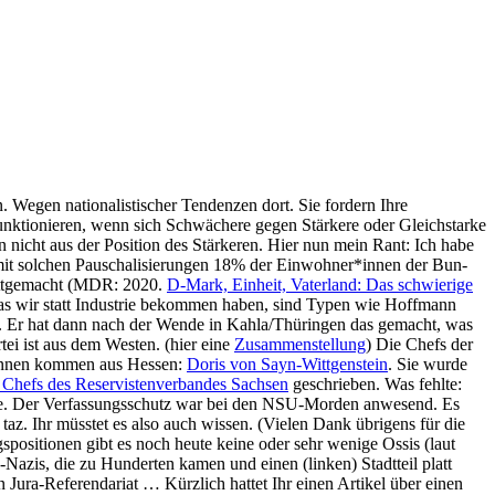
egen natio­na­lis­ti­scher Ten­den­zen dort. Sie for­dern Ihre
k­tio­nie­ren, wenn sich Schwä­che­re gegen Stär­ke­re oder Gleich­star­ke
en nicht aus der Posi­ti­on des Stär­ke­ren. Hier nun mein Rant: Ich habe
e mit sol­chen Pau­scha­li­sie­run­gen 18% der Einwohner*innen der Bun­
platt­ge­macht (MDR: 2020.
D‑Mark, Ein­heit, Vater­land: Das schwie­ri­ge
nn. Was wir statt Indus­trie bekom­men haben, sind Typen wie Hoff­mann
abt. Er hat dann nach der Wen­de in Kahla/Thüringen das gemacht, was
­tei ist aus dem Wes­ten. (hier eine
Zusam­men­stel­lung
) Die Chefs der
innen kom­men aus Hes­sen:
Doris von Sayn-Witt­gen­stein
. Sie wur­de
s Chefs des Reser­vis­ten­ver­ban­des Sach­sen
geschrie­ben. Was fehl­te:
­te. Der Ver­fas­sungs­schutz war bei den NSU-Mor­den anwe­send. Es
taz. Ihr müss­tet es also auch wis­sen. (Vie­len Dank übri­gens für die
s­po­si­tio­nen gibt es noch heu­te kei­ne oder sehr weni­ge Ossis (laut
azis, die zu Hun­der­ten kamen und einen (lin­ken) Stadt­teil platt
 Jura-Refe­ren­da­ri­at … Kürz­lich hat­tet Ihr einen Arti­kel über einen