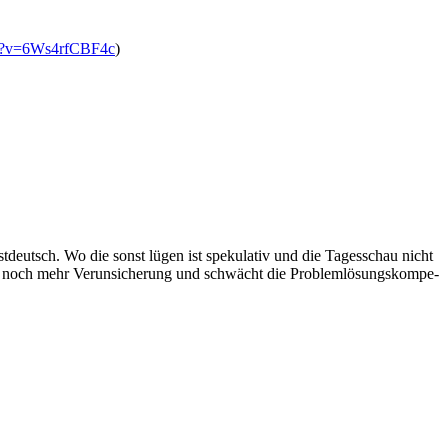
ch?v=6Ws4rfCBF4c
)
t­deutsch. Wo die sonst lügen ist spe­ku­la­tiv und die Tages­schau nicht
l noch mehr Ver­un­si­che­rung und schwächt die Pro­blem­lö­sungs­kom­pe­