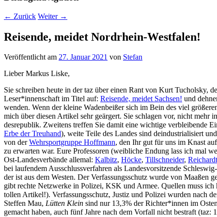
←
Zurück
Weiter
→
Reisende, meidet Nordrhein-Westfalen!
Veröffentlicht am
27. Januar 2021
von
Stefan
Lie­ber Mar­kus Liske,
Sie schrei­ben heu­te in der taz über einen Rant von Kurt Tuchol­sky, der
Leser*innenschaft im Titel auf:
Rei­sen­de, mei­det Sach­sen!
und deh­nen 
wen­den. Wenn der klei­ne Waden­bei­ßer sich im Bein des viel grö­ße­ren G
mich über die­sen Arti­kel sehr geär­gert. Sie schla­gen vor, nicht mehr 
des­re­pu­blik. Zwei­tens tref­fen Sie damit eine wich­ti­ge ver­blei­ben
Erbe der Treu­hand
), wei­te Tei­le des Lan­des sind deindus­tria­li­sie
von der
Wehr­sport­grup­pe Hoff­mann
, den Ihr gut für uns im Knast au
zu erwar­ten war. Eure Pro­fes­so­ren (weib­li­che Endung lass ich mal weg
Ost-Lan­des­ver­bän­de alle­mal:
Kal­bitz
,
Höcke
,
Till­schnei­der
,
Rei­chard
bei lau­fen­dem Aus­schluss­ver­fah­ren als Lan­des­vor­sit­zen­de Schles­w
der ist aus dem Wes­ten. Der Ver­fas­sungs­schutz wur­de von Maa­ßen g
gibt rech­te Netz­wer­ke in Poli­zei, KSK und Armee. Quel­len muss ich hi
tol­len Arti­kel!). Ver­fas­sungs­schutz, Jus­tiz und Poli­zei wur­den nach 
Stef­fen Mau,
Lüt­ten Klein
sind nur 13,3% der Richter*innen im Osten Os
gemacht haben, auch fünf Jah­re nach dem Vor­fall nicht bestraft (taz: