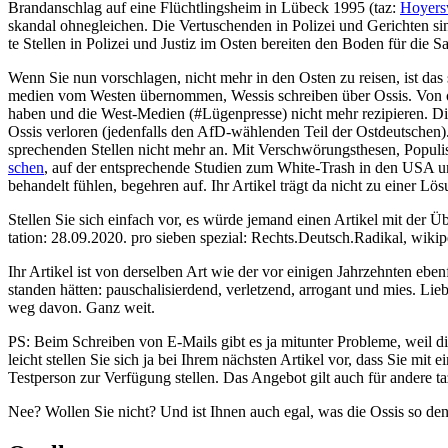
Brand­an­schlag auf eine Flücht­lings­heim in Lübeck 1995 (taz:
Hoyers­
skan­dal ohne­glei­chen. Die Ver­tu­schen­den in Poli­zei und Gerich­ten 
te Stel­len in Poli­zei und Jus­tiz im Osten berei­ten den Boden für d
Wenn Sie nun vor­schla­gen, nicht mehr in den Osten zu rei­sen, ist das s
me­di­en vom Wes­ten über­nom­men, Wes­sis schrei­ben über Ossis. Von obe
haben und die West-Medi­en (#Lügen­pres­se) nicht mehr rezi­pie­ren. Die­
Ossis ver­lo­ren (jeden­falls den AfD-wäh­len­den Teil der Ost­deut­sche
spre­chen­den Stel­len nicht mehr an. Mit Ver­schwö­rungs­the­sen, Popu­l
schen
, auf der ent­spre­chen­de Stu­di­en zum White-Trash in den USA u
behan­delt füh­len, begeh­ren auf. Ihr Arti­kel trägt da nicht zu einer L
Stel­len Sie sich ein­fach vor, es wür­de jemand einen Arti­kel mit der Üb
ta­ti­on: 28.09.2020. pro sie­ben spe­zi­al: Rechts.Deutsch.Radikal, wiki­p
Ihr Arti­kel ist von der­sel­ben Art wie der vor eini­gen Jahr­zehn­ten eben
stan­den hät­ten: pau­scha­li­sier­dend, ver­let­zend, arro­gant und mies
weg davon. Ganz weit.
PS: Beim Schrei­ben von E‑Mails gibt es ja mit­un­ter Pro­ble­me, weil die­s
leicht stel­len Sie sich ja bei Ihrem nächs­ten Arti­kel vor, dass Sie mi
Test­per­son zur Ver­fü­gung stel­len. Das Ange­bot gilt auch für ande­re 
Nee? Wol­len Sie nicht? Und ist Ihnen auch egal, was die Ossis so den