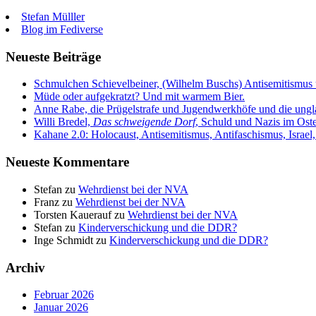
Stefan Mülller
Blog im Fediverse
Neueste Beiträge
Schmulchen Schievelbeiner, (Wilhelm Buschs) Antisemitismu
Müde oder aufgekratzt? Und mit warmem Bier.
Anne Rabe, die Prügelstrafe und Jugendwerkhöfe und die ungl
Willi Bredel,
Das schweigende Dorf
, Schuld und Nazis im Ost
Kahane 2.0: Holocaust, Antisemitismus, Antifaschismus, Israe
Neueste Kommentare
Stefan
zu
Wehrdienst bei der NVA
Franz
zu
Wehrdienst bei der NVA
Torsten Kauerauf
zu
Wehrdienst bei der NVA
Stefan
zu
Kinderverschickung und die DDR?
Inge Schmidt
zu
Kinderverschickung und die DDR?
Archiv
Februar 2026
Januar 2026