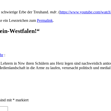
 schwie­ri­ge Erbe der Treu­hand.
mdr
. (
https://www.youtube.com/wat
tze ein Lesezeichen zum
Permalink
.
ein-Westfalen!
“
hr
:
e Leh­rern in Nrw ihren Schü­lern ans Herz legen sind nach­weis­lich antios
­en­land­schaft in die Arme zu lau­fen, ver­ur­sacht poli­tisch und medi­a
sind mit
*
markiert