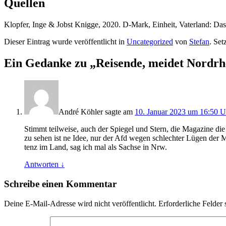
Quellen
Klop­fer, Inge & Jobst Knig­ge, 2020. D‑Mark, Ein­heit, Vater­land: Das
Dieser Eintrag wurde veröffentlicht in
Uncategorized
von
Stefan
. Se
Ein Gedanke zu „
Reisende, meidet Nordrh
André Köhler
sagte am
10. Januar 2023 um 16:50 U
Stimmt teil­wei­se, auch der Spie­gel und Stern, die Maga­zi­ne di
zu sehen ist ne Idee, nur der Afd wegen schlech­ter Lügen der Medi
tenz im Land, sag ich mal als Sach­se in Nrw.
Antworten
↓
Schreibe einen Kommentar
Deine E-Mail-Adresse wird nicht veröffentlicht.
Erforderliche Felder 