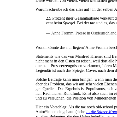
Die­se wur­den von vie­len, vie­len Men­schen gele­s
War­um schrei­be ich das alles auf? In der sel­ben
2,5 Pro­zent ihrer Gesamt­auf­la­ge ver­kauft 
zent beim
Spie­gel.
Bei der taz sind es, das s
Anne Fromm: Pres­se in Ost­deutsch­land: 
Wor­an könn­te das nur lie­gen? Anne Fromm beschr
State­ments wie das von Man­fred Krie­ner sind Belei
nicht mehr in den Osten zu rei­sen, weil dort alle Na
quenz in Pres­se­er­zeug­nis­sen vor­kommt, hören M
Legen­där ist auch das Spie­gel-Cover, nach dem di
Sol­che Bei­trä­ge kann man brin­gen, wenn man die 
aber das Pro­blem, das wir auf sehr vie­len Ebe­nen
gen Quel­len. Das Ergeb­nis ist Popu­lis­mus, sich 
lich-Recht­li­chen Rund­funk. Es ist also auch im eig
und zu ver­su­chen, die Posi­ti­on von Min­der­hei­t
Hier ein Vor­schlag: Als die taz noch old-school pro­d
Autor*innen ein­ge­baut. (sie­he
… die Säz­zer-Kom­
zu allen Belan­gen, die den Osten betref­fen, einen (