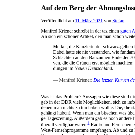
Auf dem Berg der Ahnungslos
Veröffentlicht am
11. März 2021
von
Stefan
Man­fred Krie­ner schreibt in der taz einen
guten Ar
An sich ein schö­ner Arti­kel, den man schön wei­ter
Mer­kel, die Kanz­le­rin der schwarz-gel­ben L
Dabei hat­te sie nie ver­stan­den, wie fun­da­me
Schlach­ten an den Bau­zäu­nen Ende der 70er Ja
ven, die die Grü­nen erst mög­lich mach­ten: M
dun­gen im
Neu­en Deutsch­land
.
Man­fred Krie­ner:
Die letz­ten Kur­ven de
Was ist das Pro­blem? Aus­sa­gen wie die­se sind nich
gab in der DDR vie­le Mög­lich­kei­ten, sich zu info
denen man nichts zu tun haben woll­te. Die, die st
gehängt haben). Wenn man ein biss­chen was über A
ge Tages­zei­tung. Außer­dem gab es noch ande­re Inf
1
über­all ver­füg­bar waren:
Radio und Fern­se­hen. A
West-Fern­seh­pro­gram­me emp­fan­gen. Ab und zu ka