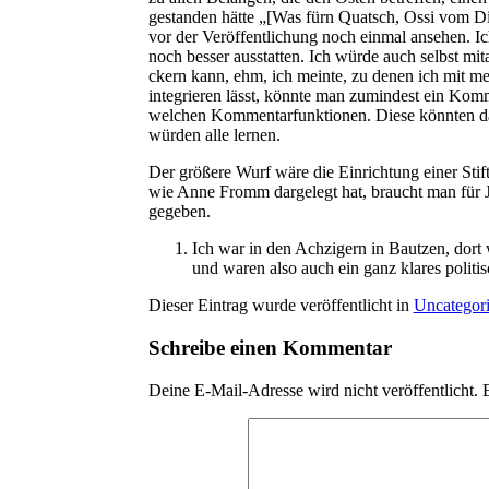
gestan­den hät­te „[Was fürn Quatsch, Ossi vom Die
vor der Ver­öf­fent­li­chung noch ein­mal anse­he
noch bes­ser aus­stat­ten. Ich wür­de auch selbst mit
ckern kann, ehm, ich mein­te, zu denen ich mit mei­n
inte­grie­ren lässt, könn­te man zumin­dest ein Kom­m
wel­chen Kom­men­tar­funk­tio­nen. Die­se könn­ten d
wür­den alle lernen.
Der grö­ße­re Wurf wäre die Ein­rich­tung einer Stif­t
wie Anne Fromm dar­ge­legt hat, braucht man für Jour
gegeben.
Ich war in den Ach­zi­gern in Baut­zen, dort
und waren also auch ein ganz kla­res poli­ti­
Dieser Eintrag wurde veröffentlicht in
Uncategor
Schreibe einen Kommentar
Deine E-Mail-Adresse wird nicht veröffentlicht.
E