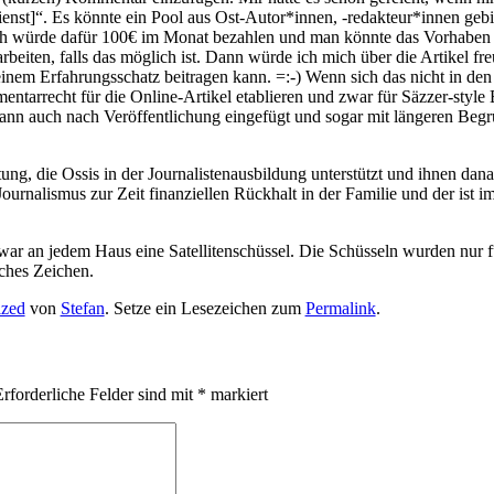
nst]“. Es könn­te ein Pool aus Ost-Autor*innen, ‑redakteur*innen gebil­d
n. Ich wür­de dafür 100€ im Monat bezah­len und man könn­te das Vor­ha­b
­ar­bei­ten, falls das mög­lich ist. Dann wür­de ich mich über die Arti­kel 
em Erfah­rungs­schatz bei­tra­gen kann. =:-) Wenn sich das nicht in den mit­
en­tar­recht für die Online-Arti­kel eta­blie­ren und zwar für Säz­zer-style 
ann auch nach Ver­öf­fent­li­chung ein­ge­fügt und sogar mit län­ge­ren Begr
ung, die Ossis in der Jour­na­lis­ten­aus­bil­dung unter­stützt und ihnen dana
­na­lis­mus zur Zeit finan­zi­el­len Rück­halt in der Fami­lie und der ist i
 war an jedem Haus eine Satel­li­ten­schüs­sel. Die Schüs­seln wur­den nur
sches Zeichen.
ized
von
Stefan
. Setze ein Lesezeichen zum
Permalink
.
rforderliche Felder sind mit
*
markiert