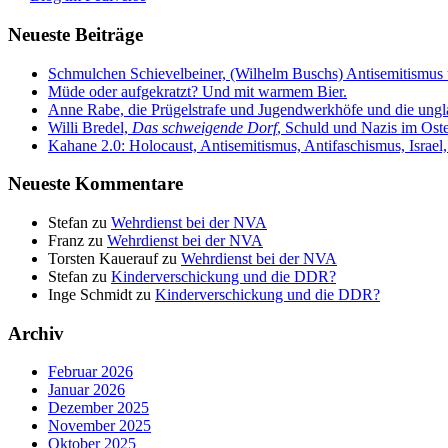
Neueste Beiträge
Schmulchen Schievelbeiner, (Wilhelm Buschs) Antisemitismu
Müde oder aufgekratzt? Und mit warmem Bier.
Anne Rabe, die Prügelstrafe und Jugendwerkhöfe und die ungl
Willi Bredel,
Das schweigende Dorf
, Schuld und Nazis im Ost
Kahane 2.0: Holocaust, Antisemitismus, Antifaschismus, Israe
Neueste Kommentare
Stefan
zu
Wehrdienst bei der NVA
Franz
zu
Wehrdienst bei der NVA
Torsten Kauerauf
zu
Wehrdienst bei der NVA
Stefan
zu
Kinderverschickung und die DDR?
Inge Schmidt
zu
Kinderverschickung und die DDR?
Archiv
Februar 2026
Januar 2026
Dezember 2025
November 2025
Oktober 2025