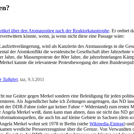
en?
ti­kel über den Atom­aus­stieg nach der Reak­tor­ka­ta­stro­phe
. Er ord­net d
­vert­wit­tern könn­te, wenn, ja wenn nicht die­se eine Pas­sa­ge wäre:
auf­zeit­ver­län­ge­rung, wird als Kanz­le­rin des Atom­aus­stiegs in die Ges
n­tal der Atom­kon­flikt die west­deut­sche Gesell­schaft über Jahr­zehn­te ver­
h­re, die Mas­sen­pro­tes­te der 80er Jah­re, die jahr­zehn­te­lan­gen Kämp­fe 
er­kel kann­te die rele­van­tes­te Pro­test­be­we­gung der alten Bun­des­re­p
r Tal­fahrt
, taz, 9.3.2011
t nur Geät­ze gegen Mer­kel son­dern eine Belei­di­gung für jeden poli­tisch
r­mie­ren. Als Jugend­li­cher habe ich Zei­tun­gen aus­ge­tra­gen, das ND la
att der DDR-Fah­ne (oder gar kei­ner Fah­ne = Wider­stand) zum ers­ten M
nge­la Mer­kel weiß, dann kann man ahnen, dass sie nicht das ND gele­sen
or­ma­ti­ons­quel­len, die auch bis auf klei­ne Gebie­te in Sach­sen (dem s
nge­la Mer­kel wohnt seit 1978 in Ber­lin (sie­he
Wiki­pe­dia-Ein­trag
) und
men west­li­che Pres­se­er­zeug­nis­se über die Gren­ze. Von Ver­wand­ten o