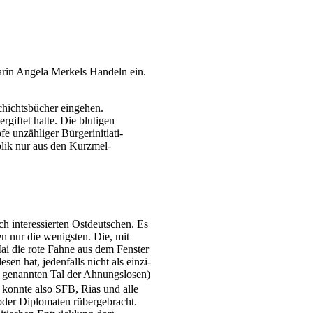
ar­in Ange­la Mer­kels Han­deln ein.
chichts­bücher ein­ge­hen.
gif­tet hat­te. Die blu­ti­gen
unzäh­li­ger Bür­ger­initia­ti­
u­blik nur aus den Kurz­mel­
 inter­es­sier­ten Ost­deut­schen. Es
sen nur die wenigs­ten. Die, mit
ai die rote Fah­ne aus dem Fens­ter
 hat, jeden­falls nicht als ein­zi­
o genann­ten Tal der Ahnungs­lo­sen)
 konn­te also SFB, Rias und alle
der Diplo­ma­ten rüber­ge­bracht.