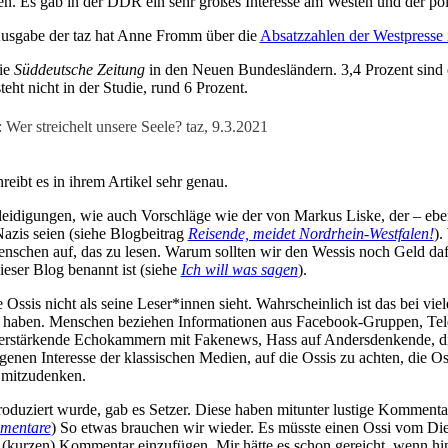
en. Es gab in der DDR ein sehr gro­ßes Inter­es­se am Wes­ten und der poli­
 Aus­ga­be der taz hat Anne Fromm über die
Absatz­zah­len der West­pres­se 
die
Süd­deut­sche Zei­tung
in den Neu­en Bun­des­län­dern. 3,4 Pro­zent sind
teht nicht in der Stu­die, rund 6 Prozent.
Wer strei­chelt unse­re See­le? taz, 9.3.2021
eibt es in ihrem Arti­kel sehr genau.
­di­gun­gen, wie auch Vor­schlä­ge wie der von Mar­kus Lis­ke, der – eben­f
zis sei­en (sie­he Blog­bei­trag
Rei­sen­de, mei­det Nord­rhein-West­fa­len!
).
en­schen auf, das zu lesen. War­um soll­ten wir den Wes­sis noch Geld daf
e­ser Blog benannt ist (sie­he
Ich will was sagen
).
Ossis nicht als sei­ne Leser*innen sieht. Wahr­schein­lich ist das bei vie­
 haben. Men­schen bezie­hen Infor­ma­tio­nen aus Face­book-Grup­pen, Tele
ver­stär­ken­de Echo­kam­mern mit Faken­ews, Hass auf Anders­den­ken­de, 
e­nen Inter­es­se der klas­si­schen Medi­en, auf die Ossis zu ach­ten, die Os
en mitzudenken.
u­ziert wur­de, gab es Set­zer. Die­se haben mit­un­ter lus­ti­ge Kom­men­ta­
men­ta­re
) So etwas brau­chen wir wie­der. Es müss­te einen Ossi vom Di
kur­zen) Kom­men­tar ein­zu­fü­gen. Mir hät­te es schon gereicht, wenn hin­t