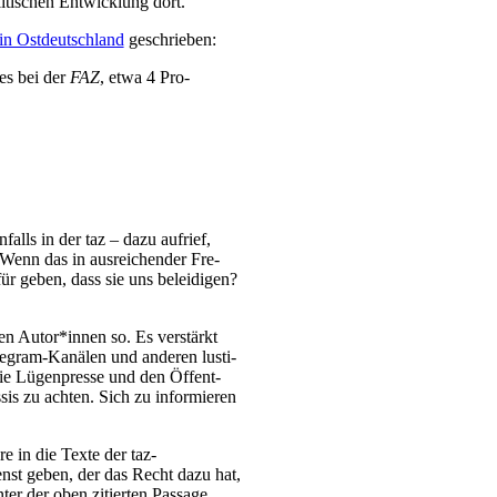
ti­schen Ent­wick­lung dort.
in Ost­deutsch­land
geschrieben:
 es bei der
FAZ
, etwa 4 Pro­
alls in der taz – dazu auf­rief,
 Wenn das in aus­rei­chen­der Fre­
ür geben, dass sie uns belei­di­gen?
len Autor*innen so. Es ver­stärkt
­gram-Kanä­len und ande­ren lus­ti­
die Lügen­pres­se und den Öffent­
sis zu ach­ten. Sich zu infor­mie­ren
re in die Tex­te der taz-
enst geben, der das Recht dazu hat,
er der oben zitier­ten Pas­sa­ge