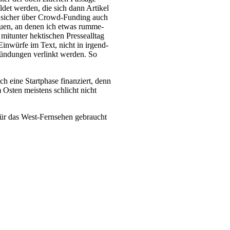
et wer­den, die sich dann Arti­kel
en sicher über Crowd-Fun­ding auch
freu­en, an denen ich etwas rum­me­
un­ter hek­ti­schen Pres­se­all­tag
Ein­wür­fe im Text, nicht in irgend­
ün­dun­gen ver­linkt wer­den. So
ch eine Start­pha­se finan­ziert, denn
m Osten meis­tens schlicht nicht
 für das West-Fern­se­hen gebraucht