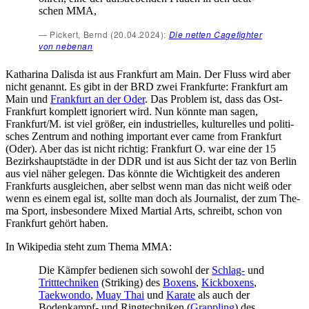
schen MMA,
Pickert, Bernd (20.04.2024):
Die net­ten Cage­figh­ter
von nebenan
Katha­ri­na Dalis­da ist aus Frank­furt am Main. Der Fluss wird aber
nicht genannt. Es gibt in der BRD zwei Frank­fur­te: Frank­furt am
Main und
Frank­furt an der Oder
. Das Pro­blem ist, dass das Ost-
Frank­furt kom­plett igno­riert wird. Nun könn­te man sagen,
Frankfurt/M. ist viel grö­ßer, ein indus­tri­el­les, kul­tu­rel­les und poli­ti­
sches Zen­trum and not­hing important ever came from Frank­furt
(Oder). Aber das ist nicht rich­tig: Frank­furt O. war eine der 15
Bezirks­haupt­städ­te in der DDR und ist aus Sicht der taz von Ber­lin
aus viel näher gele­gen. Das könn­te die Wich­tig­keit des ande­ren
Frank­furts aus­glei­chen, aber selbst wenn man das nicht weiß oder
wenn es einem egal ist, soll­te man doch als Jour­na­list, der zum The­
ma Sport, ins­be­son­de­re Mixed Mar­ti­al Arts, schreibt, schon von
Frank­furt gehört haben.
In Wiki­pe­dia steht zum The­ma MMA:
Die Kämp­fer bedie­nen sich sowohl der
Schlag-
und
Tritt­tech­ni­ken
(Striking) des
Boxens
,
Kick­bo­xens
,
Tae­kwon­do
,
Muay Thai
und
Kara­te
als auch der
Boden­kampf- und Ring­tech­ni­ken (
Grap­pling
) des