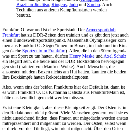
Bra­zi­li­an Jiu-Jitsu
,
Rin­gens
,
Judo
und
Sam­bo
. Auch
Tech­ni­ken aus ande­ren Kampf­kunst­ar­ten wer­den
benutzt.
Frank­furt O. war und ist eine Sport­stadt. Der
Armee­s­port­klub
Frank­furt
hat zu DDR-Zei­ten dort trai­niert und es gibt dort jetzt auch
einen Bun­des­wehr­sport­stütz­punkt. Mas­sen­haft Olym­pia­sie­ger kom­
men aus Frank­furt O. Sieger*innen im Boxen, im Judo und im Rin­
gen (sie­he
Sport­zen­trum Frank­furt
). Allen, die in den 90ern irgend­
was mit Sport zu tun hat­ten, dürf­ten
Hen­ry Mas­ke
und
Axel Schulz
ein Begriff sein, die bei­de aus der DDR-Box­tra­di­ti­on her­vor­ge­gan­
gen sind (trai­niert von Man­fred Wol­ke). Auch Men­schen, die
ansons­ten mit dem Boxen nichts am Hut hat­ten, kann­ten die bei­den.
Ihre Box­kämp­fe hat­ten Rekordeinschaltquoten.
Also, wenn eins der bei­den Frank­furts hier der Default ist, dann ist
es wohl Frank­furt O. Da Katha­ri­na Dalis­da aus Frankfurt/Main ist,
hät­te das kennt­lich gemacht wer­den müssen.
Es ist eine Klei­nig­keit, aber die­se Klei­nig­keit zeigt: Der Osten ist in
den Redak­tio­nen nicht prä­sent. Vie­le Men­schen gen­dern, weil sie es
nicht aus­rei­chend fin­den, dass Frau­en nur mit­ge­dacht wer­den anstatt
mit­re­prä­sen­tiert und mit­ge­nannt zu wer­den. Der Osten, selbst wenn
er direkt vor der Tür liegt, wird nicht mit­ge­dacht. Über den Osten