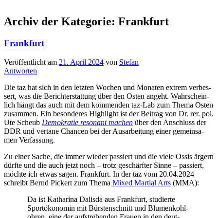
Archiv der Kategorie:
Frankfurt
Frankfurt
Veröffentlicht am
21. April 2024
von
Stefan
Antworten
Die taz hat sich in den letz­ten Wochen und Mona­ten extrem ver­bes­
sert, was die Bericht­erstat­tung über den Osten angeht. Wahr­schein­
lich hängt das auch mit dem kom­men­den taz-Lab zum The­ma Osten
zusam­men. Ein beson­de­res High­light ist der Bei­trag von Dr. rer. pol.
Ute Scheub
Demo­kra­tie reso­nant machen
über den Anschluss der
DDR und ver­ta­ne Chan­cen bei der Aus­ar­bei­tung einer gemein­sa­
men Verfassung.
Zu einer Sache, die immer wie­der pas­siert und die vie­le Ossis ärgern
dürf­te und die auch jetzt noch – trotz geschärf­ter Sin­ne – pas­siert,
möch­te ich etwas sagen. Frank­furt. In der taz vom 20.04.2024
schreibt Bernd Pickert zum The­ma
Mixed Mar­ti­al Arts
(MMA):
Da ist Katha­ri­na Dalis­da aus Frank­furt, stu­dier­te
Sportöko­no­min mit Bürs­ten­schnitt und Blu­men­kohl­
oh­ren, eine der auf­stre­ben­den Frau­en in den deut­