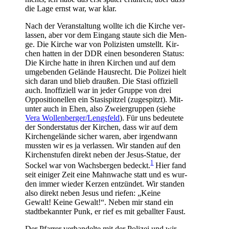
die Lage ernst war, war klar.
Nach der Ver­an­stal­tung woll­te ich die Kir­che ver­
las­sen, aber vor dem Ein­gang stau­te sich die Men­
ge. Die Kir­che war von Poli­zis­ten umstellt. Kir­
chen hat­ten in der DDR einen beson­de­ren Sta­tus:
Die Kir­che hat­te in ihren Kir­chen und auf dem
umge­ben­den Gelän­de Haus­recht. Die Poli­zei hielt
sich dar­an und blieb drau­ßen. Die Sta­si offi­zi­ell
auch. Inof­fi­zi­ell war in jeder Grup­pe von drei
Oppo­si­tio­nel­len ein Sta­si­spit­zel (zuge­spitzt). Mit­
un­ter auch in Ehen, also Zwei­er­grup­pen (sie­he
Vera Wollenberger/Lengsfeld
). Für uns bedeu­te­te
der Son­der­sta­tus der Kir­chen, dass wir auf dem
Kir­chen­ge­län­de sicher waren, aber irgend­wann
muss­ten wir es ja ver­las­sen. Wir stan­den auf den
Kir­chen­stu­fen direkt neben der Jesus-Sta­tue, der
1
Sockel war von Wachs­ber­gen bedeckt.
Hier fand
seit eini­ger Zeit eine Mahn­wa­che statt und es wur­
den immer wie­der Ker­zen ent­zün­det. Wir stan­den
also direkt neben Jesus und rie­fen: „Kei­ne
Gewalt! Kei­ne Gewalt!“. Neben mir stand ein
stadt­be­kann­ter Punk, er rief es mit geball­ter Faust.
Der Pfar­rer ver­han­del­te mit der Poli­zei und wir