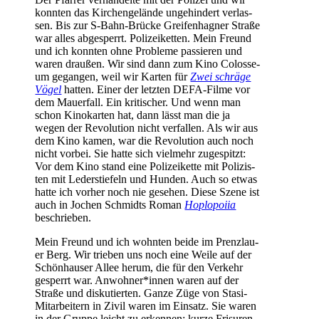
konn­ten das Kir­chen­ge­län­de unge­hin­dert ver­las­
sen. Bis zur S‑Bahn-Brü­cke Grei­fen­ha­gner Stra­ße
war alles abge­sperrt. Poli­zei­ket­ten. Mein Freund
und ich konn­ten ohne Pro­ble­me pas­sie­ren und
waren drau­ßen. Wir sind dann zum Kino Colos­se­
um gegan­gen, weil wir Kar­ten für
Zwei schrä­ge
Vögel
hat­ten. Einer der letz­ten DEFA-Fil­me vor
dem Mau­er­fall. Ein kri­ti­scher. Und wenn man
schon Kino­kar­ten hat, dann lässt man die ja
wegen der Revo­lu­ti­on nicht ver­fal­len. Als wir aus
dem Kino kamen, war die Revo­lu­ti­on auch noch
nicht vor­bei. Sie hat­te sich viel­mehr zuge­spitzt:
Vor dem Kino stand eine Poli­zei­ket­te mit Poli­zis­
ten mit Leder­stie­feln und Hun­den. Auch so etwas
hat­te ich vor­her noch nie gese­hen. Die­se Sze­ne ist
auch in Jochen Schmidts Roman
Hoplo­poi­ia
beschrieben.
Mein Freund und ich wohn­ten bei­de im Prenz­lau­
er Berg. Wir trie­ben uns noch eine Wei­le auf der
Schön­hau­ser Allee her­um, die für den Ver­kehr
gesperrt war. Anwohner*innen waren auf der
Stra­ße und dis­ku­tier­ten. Gan­ze Züge von Sta­si-
Mit­ar­bei­tern in Zivil waren im Ein­satz. Sie waren
in der Grup­pe leicht zu erken­nen: kur­ze Fri­su­ren,