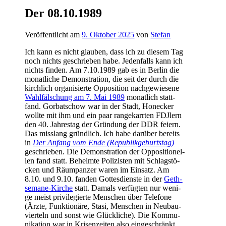
Der 08.10.1989
Veröffentlicht am
9. Oktober 2025
von
Stefan
Ich kann es nicht glau­ben, dass ich zu die­sem Tag
noch nichts geschrie­ben habe. Jeden­falls kann ich
nichts fin­den. Am 7.10.1989 gab es in Ber­lin die
monat­li­che Demons­tra­ti­on, die seit der durch die
kirch­lich orga­ni­sier­te Oppo­si­ti­on nach­ge­wie­se­ne
Wahl­fäl­schung am 7. Mai 1989
monat­lich statt­
fand. Gor­bat­schow war in der Stadt, Hon­ecker
woll­te mit ihm und ein paar ran­ge­karr­ten FDJ­lern
den 40. Jah­res­tag der Grün­dung der DDR fei­ern.
Das miss­lang gründ­lich. Ich habe dar­über bereits
in
Der Anfang vom Ende (Repu­blik­ge­burts­tag)
geschrie­ben. Die Demons­tra­ti­on der Oppo­si­tio­nel­
len fand statt. Behelm­te Poli­zis­ten mit Schlag­stö­
cken und Räum­pan­zer waren im Ein­satz. Am
8.10. und 9.10. fan­den Got­tes­diens­te in der
Geth­
se­ma­ne-Kir­che
statt. Damals ver­füg­ten nur weni­
ge meist pri­vi­le­gier­te Men­schen über Tele­fo­ne
(Ärz­te, Funk­tio­nä­re, Sta­si, Men­schen in Neu­bau­
vier­teln und sonst wie Glück­li­che). Die Kom­mu­
ni­ka­ti­on war in Kri­sen­zei­ten also ein­ge­schränkt.