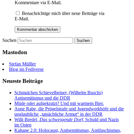
Kommentare via E-Mail.
Benachrichtige mich über neue Beiträge via
E-Mail.
Suchen
Mastodon
Stefan Mülller
Blog im Fediverse
Neueste Beiträge
Schmulchen Schievelbeiner, (Wilhelm Buschs)
Antisemitismus und die DDR
Müde oder aufgekratzt? Und mit warmem Bier.
Anne Rabe, die Prügelstrafe und Jugendwerkhöfe und die
unglaubliche „tatsächliche Armut“ in der DDR
Willi Bredel,
Das schweigende Dorf
, Schuld und Nazis
im Osten
Kahane 2.0: Holocaust, Antisemitismus, Antifaschismus,