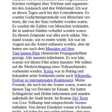
Kir­chen ver­füg­ten über Tele­fo­ne und orga­ni­sier­
ten den Aus­tausch und den Wider­stand. Ich war
an die­sen Tagen auch bei den Got­tes­diens­ten. Es
wur­den Gedächt­nis­pro­to­kol­le von Men­schen ver­
le­sen, die von der Sta­si ver­haf­tet wor­den waren.
Es wur­den die Zah­len von Men­schen ver­kün­det,
die in ande­ren Städ­ten ver­haf­tet wor­den waren.
Zu die­sem Zeit­punkt war alles noch unklar. Nie­
mand wuss­te, wie es enden wür­de. Ich war im
August aus der Armee ent­las­sen wor­den, aber sie
hat­ten uns nach dem
Mas­sa­ker auf dem
Tian’anmen-Platz
chi­ne­si­sche Pro­pa­gan­da­fil­me
gezeigt. Alle muss­ten teil­neh­men. Es war klar,
war­um wir die­sen Film sehen muss­ten: Wir soll­ten
auf die Nie­der­schla­gung eines Volks­auf­stan­des
vor­be­rei­tet wer­den.
Krenz
war in Peking und
bekun­de­te sei­ne Soli­da­ri­tät (sie­he auch
Wiki­pe­dia-
Ein­trag zu inter­na­tio­na­len Reak­tio­nen
). Mei­ne
Freun­de, die noch bei der Armee waren, waren an
die­sem Tag vor Dres­den im Ein­satz. Sie hat­ten
Schlag­stö­cke und Hel­me bekom­men und stan­den
außer­halb der Stadt bereit. Im Roman
Der Turm
von Uwe Tell­kamp sind ent­spre­chen­de Sze­nen
ent­hal­ten. Von die­sen Ein­sät­zen wuss­te ich damals
nichts, ich habe das erst spä­ter erfah­ren, aber dass