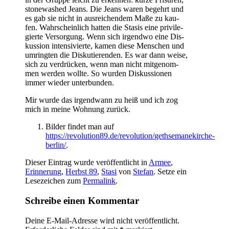
stone­wa­shed Jeans. Die Jeans waren begehrt und
es gab sie nicht in aus­rei­chen­dem Maße zu kau­
fen. Wahr­schein­lich hat­ten die Sta­sis eine pri­vi­le­
gier­te Ver­sor­gung. Wenn sich irgend­wo eine Dis­
kus­si­on inten­si­vier­te, kamen die­se Men­schen und
umring­ten die Dis­ku­tie­ren­den. Es war dann wei­se,
sich zu ver­drü­cken, wenn man nicht mit­ge­nom­
men wer­den woll­te. So wur­den Dis­kus­sio­nen
immer wie­der unterbunden.
Mir wur­de das irgend­wann zu heiß und ich zog
mich in mei­ne Woh­nung zurück.
Bil­der fin­det man auf
https://revolution89.de/revolution/gethsemanekirche-
berlin/
.
Dieser Eintrag wurde veröffentlicht in
Armee
,
Erinnerung
,
Herbst 89
,
Stasi
von
Stefan
. Setze ein
Lesezeichen zum
Permalink
.
Schreibe einen Kommentar
Deine E-Mail-Adresse wird nicht veröffentlicht.